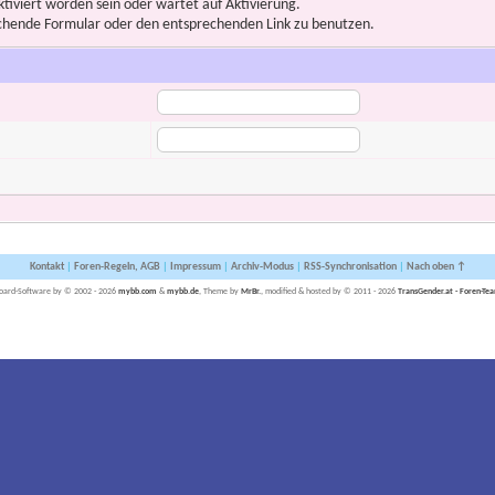
iviert worden sein oder wartet auf Aktivierung.
prechende Formular oder den entsprechenden Link zu benutzen.
Kontakt
|
Foren-Regeln, AGB
|
Impressum
|
Archiv-Modus
|
RSS-Synchronisation
|
Nach oben ↑
oard-Software by © 2002 - 2026
mybb.com
&
mybb.de
, Theme by
MrBr.
, modified & hosted by © 2011 - 2026
TransGender.at - Foren-Te