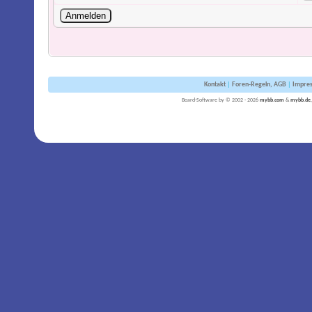
Kontakt
|
Foren-Regeln, AGB
|
Impre
Board-Software by © 2002 - 2026
mybb.com
&
mybb.de