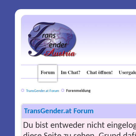
Forum
Im Chat?
Chat öffnen!
Usergale
Forenmeldung
TransGender.at Forum
TransGender.at Forum
Du bist entweder nicht eingelog