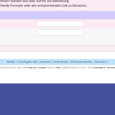
iviert worden sein oder wartet auf Aktivierung.
prechende Formular oder den entsprechenden Link zu benutzen.
Kontakt
|
Foren-Regeln, AGB
|
Impressum
|
Archiv-Modus
|
RSS-Synchronisation
|
Nach oben ↑
oard-Software by © 2002 - 2026
mybb.com
&
mybb.de
, Theme by
MrBr.
, modified & hosted by © 2011 - 2026
TransGender.at - Foren-Te