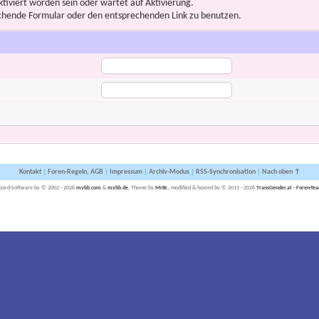
iviert worden sein oder wartet auf Aktivierung.
prechende Formular oder den entsprechenden Link zu benutzen.
Kontakt
|
Foren-Regeln, AGB
|
Impressum
|
Archiv-Modus
|
RSS-Synchronisation
|
Nach oben ↑
oard-Software by © 2002 - 2026
mybb.com
&
mybb.de
, Theme by
MrBr.
, modified & hosted by © 2011 - 2026
TransGender.at - Foren-Te