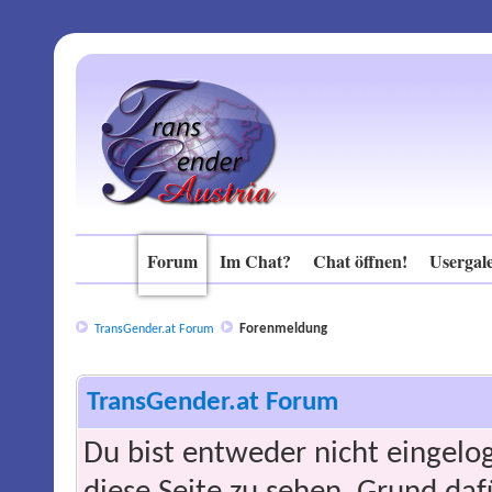
Forum
Im Chat?
Chat öffnen!
Usergale
Forenmeldung
TransGender.at Forum
TransGender.at Forum
Du bist entweder nicht eingelog