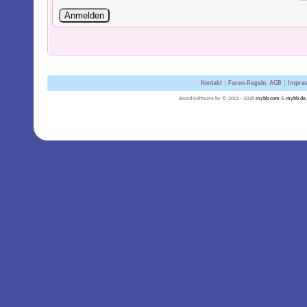
Kontakt
|
Foren-Regeln, AGB
|
Impre
Board-Software by © 2002 - 2026
mybb.com
&
mybb.de