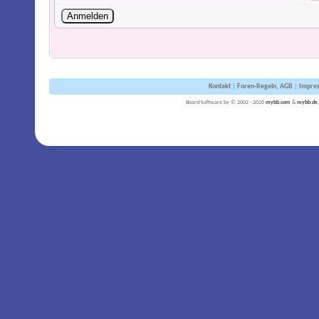
Kontakt
|
Foren-Regeln, AGB
|
Impre
Board-Software by © 2002 - 2026
mybb.com
&
mybb.de