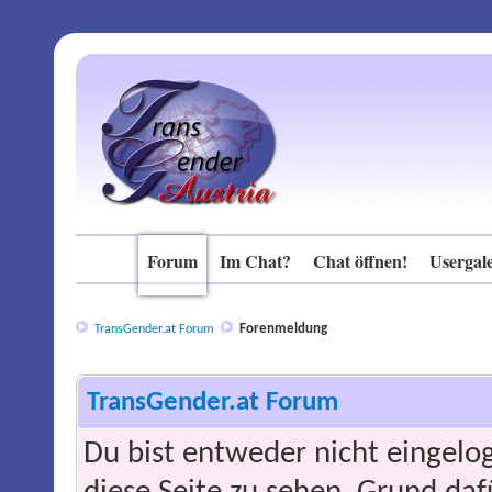
Forum
Im Chat?
Chat öffnen!
Usergale
Forenmeldung
TransGender.at Forum
TransGender.at Forum
Du bist entweder nicht eingelog