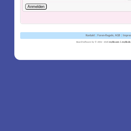
Kontakt
|
Foren-Regeln, AGB
|
Impre
Board-Software by © 2002 - 2026
mybb.com
&
mybb.de