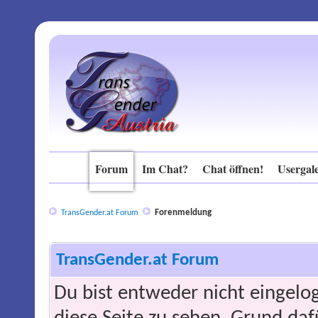
Forum
Im Chat?
Chat öffnen!
Usergale
Forenmeldung
TransGender.at Forum
TransGender.at Forum
Du bist entweder nicht eingelog