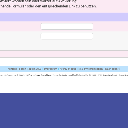
iviert worden sein oder wartet auf Aktivierung.
prechende Formular oder den entsprechenden Link zu benutzen.
Kontakt
|
Foren-Regeln, AGB
|
Impressum
|
Archiv-Modus
|
RSS-Synchronisation
|
Nach oben ↑
oard-Software by © 2002 - 2026
mybb.com
&
mybb.de
, Theme by
MrBr.
, modified & hosted by © 2011 - 2026
TransGender.at - Foren-Te