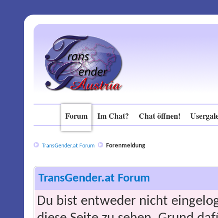
Forum
Im Chat?
Chat öffnen!
Usergale
Forenmeldung
TransGender.at Forum
TransGender.at Forum
Du bist entweder nicht eingelog