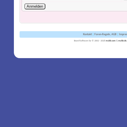
Kontakt
|
Foren-Regeln, AGB
|
Impre
Board-Software by © 2002 - 2026
mybb.com
&
mybb.de