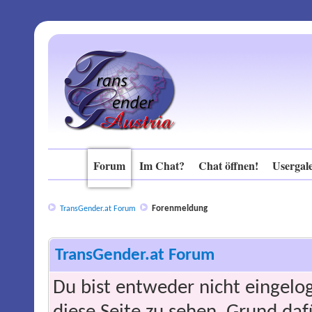
Forum
Im Chat?
Chat öffnen!
Usergale
Forenmeldung
TransGender.at Forum
TransGender.at Forum
Du bist entweder nicht eingelog