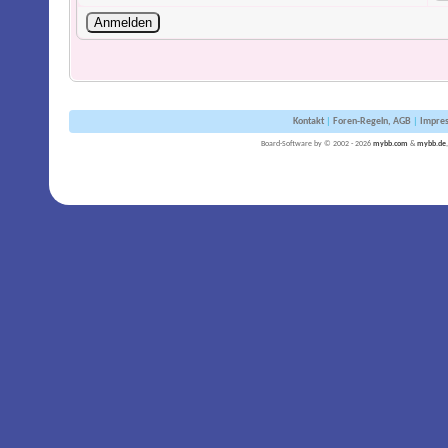
Kontakt
|
Foren-Regeln, AGB
|
Impre
Board-Software by © 2002 - 2026
mybb.com
&
mybb.de