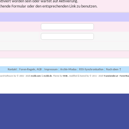
iviert worden sein oder wartet auf Aktivierung.
prechende Formular oder den entsprechenden Link zu benutzen.
Kontakt
|
Foren-Regeln, AGB
|
Impressum
|
Archiv-Modus
|
RSS-Synchronisation
|
Nach oben ↑
oard-Software by © 2002 - 2026
mybb.com
&
mybb.de
, Theme by
MrBr.
, modified & hosted by © 2011 - 2026
TransGender.at - Foren-Te