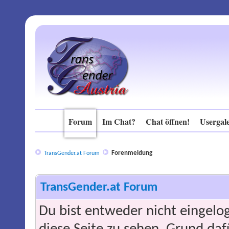
Forum
Im Chat?
Chat öffnen!
Usergale
Forenmeldung
TransGender.at Forum
TransGender.at Forum
Du bist entweder nicht eingelog