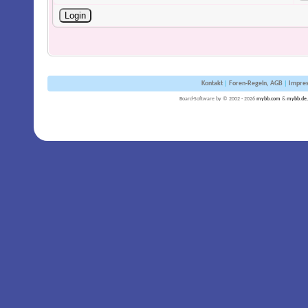
Kontakt
|
Foren-Regeln, AGB
|
Impre
Board-Software by © 2002 - 2026
mybb.com
&
mybb.de