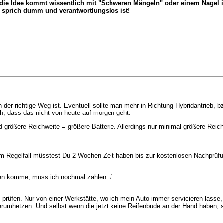
 die Idee kommt wissentlich mit "Schweren Mängeln" oder einem Nagel im
rich dumm und verantwortlungslos ist!
ch der richtige Weg ist. Eventuell sollte man mehr in Richtung Hybridantrieb, 
h, dass das nicht von heute auf morgen geht.
d größere Reichweite = größere Batterie. Allerdings nur minimal größere Rei
r im Regelfall müsstest Du 2 Wochen Zeit haben bis zur kostenlosen Nachprüf
nden komme, muss ich nochmal zahlen :/
 prüfen. Nur von einer Werkstätte, wo ich mein Auto immer servicieren lasse, a
umhetzen. Und selbst wenn die jetzt keine Reifenbude an der Hand haben, so