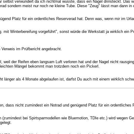
 selbst verwundert da ich nichtmal wusste, dass ein Nagel drinsteckt. Das wu
d sondern meist nur noch ne kleine Tube. Diese "Zeug" lässt man dann in de
nügend Platz für ein ordentliches Reserverad hat. Denn was, wenn mir im Url
g. mit Winterbereifung vorgeführt", sonst würde die Werkstatt ja wirklich e
 Verweis im Prüfbericht angebracht.
 weil der Reifen eben langsam Luft verloren hat und der Nagel nicht rausging
 leichten Mängel bekommt man trotzdem noch ein Pickerl.
ht länger als 4 Monate abgelaufen ist, darfst Du auch mit einem wirklich sch
en, dass nicht zumindest ein Notrad und genügend Platz für ein ordentliche
ch (zumindest bei Spirtsparmodellen wie Bluemotion, TDIe etc.) wird wegen G
gelegt.