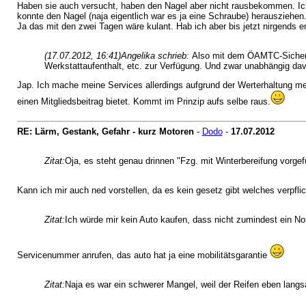
Haben sie auch versucht, haben den Nagel aber nicht rausbekommen. Ich
konnte den Nagel (naja eigentlich war es ja eine Schraube) herausziehen
Ja das mit den zwei Tagen wäre kulant. Hab ich aber bis jetzt nirgends er
(17.07.2012, 16:41)
Angelika schrieb:
Also mit dem ÖAMTC-Sicherh
Werkstattaufenthalt, etc. zur Verfügung. Und zwar unabhängig da
Jap. Ich mache meine Services allerdings aufgrund der Werterhaltung me
einen Mitgliedsbeitrag bietet. Kommt im Prinzip aufs selbe raus.
RE: Lärm, Gestank, Gefahr - kurz Motoren
-
Dodo
-
17.07.2012
Zitat:
Oja, es steht genau drinnen "Fzg. mit Winterbereifung vorge
Kann ich mir auch ned vorstellen, da es kein gesetz gibt welches verpfli
Zitat:
Ich würde mir kein Auto kaufen, dass nicht zumindest ein No
Servicenummer anrufen, das auto hat ja eine mobilitätsgarantie
Zitat:
Naja es war ein schwerer Mangel, weil der Reifen eben langsa