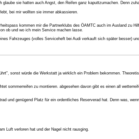
 glaube sie hatten auch Angst, den Reifen ganz kaputtzumachen. Denn zuhau
.
lebt, bei mir wollten sie immer abkassieren.
eitspass kommen mir die Partnerklubs des ÖAMTC auch im Ausland zu Hilfe
von ob und wo ich mein Service machen lasse.
ines Fahrzeuges (volles Serviceheft bei Audi verkauft sich später besser) u
führt", sonst würde die Werkstatt ja wirklich ein Problem bekommen. Theoret
chtet sommerreifen zu montieren. abgesehen davon gibt es einen all wetterreif
trad und genügend Platz für ein ordentliches Reserverad hat. Denn was, wen
m Luft verloren hat und der Nagel nicht rausging.