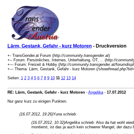
Lärm, Gestank, Gefahr - kurz Motoren
- Druckversion
+- TransGender.at Forum (
http://community.transgender.at
)
+-- Forum: Persönliches, Internes, Unterhaltung, OT, ... (
http://communit
+--- Forum: Freizeit & Hobby (
http://community.transgender.at/forumdisp
+--- Thema: Lärm, Gestank, Gefahr - kurz Motoren (
/showthread.php?tid
Seiten:
1
2
3
4
5
6
7
8
9
10
11
12
13
14
RE: Lärm, Gestank, Gefahr - kurz Motoren
-
Angelika
-
17.07.2012
Nur ganz kurz zu einigen Punkten.
(16.07.2012, 19:26)
Yuna schrieb:
(16.07.2012, 10:32)
Angelika schrieb:
Also da hat wohl wied
montierst, ist das ja auch kein schwerer Mangel, der dazu 