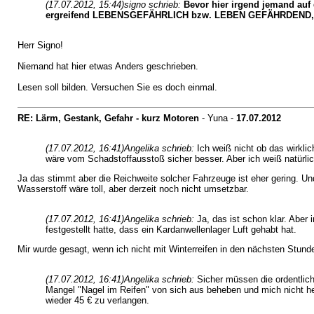
(17.07.2012, 15:44)
signo schrieb:
Bevor hier irgend jemand auf
ergreifend LEBENSGEFÄHRLICH bzw. LEBEN GEFÄHRDEND, sp
Herr Signo!
Niemand hat hier etwas Anders geschrieben.
Lesen soll bilden. Versuchen Sie es doch einmal.
RE: Lärm, Gestank, Gefahr - kurz Motoren
- Yuna -
17.07.2012
(17.07.2012, 16:41)
Angelika schrieb:
Ich weiß nicht ob das wirkli
wäre vom Schadstoffausstoß sicher besser. Aber ich weiß natürlic
Ja das stimmt aber die Reichweite solcher Fahrzeuge ist eher gering. Un
Wasserstoff wäre toll, aber derzeit noch nicht umsetzbar.
(17.07.2012, 16:41)
Angelika schrieb:
Ja, das ist schon klar. Abe
festgestellt hatte, dass ein Kardanwellenlager Luft gehabt hat.
Mir wurde gesagt, wenn ich nicht mit Winterreifen in den nächsten Stu
(17.07.2012, 16:41)
Angelika schrieb:
Sicher müssen die ordentlich
Mangel "Nagel im Reifen" von sich aus beheben und mich nicht her
wieder 45 € zu verlangen.