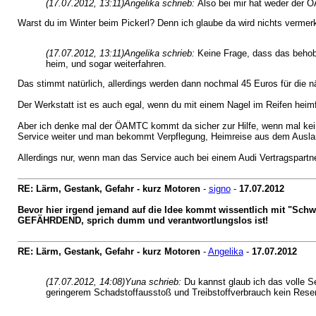
(17.07.2012, 13:11)
Angelika schrieb:
Also bei mir hat weder der 
Warst du im Winter beim Pickerl? Denn ich glaube da wird nichts vermerkt
(17.07.2012, 13:11)
Angelika schrieb:
Keine Frage, dass das behobe
heim, und sogar weiterfahren.
Das stimmt natürlich, allerdings werden dann nochmal 45 Euros für die nä
Der Werkstatt ist es auch egal, wenn du mit einem Nagel im Reifen heimfä
Aber ich denke mal der ÖAMTC kommt da sicher zur Hilfe, wenn mal kein R
Service weiter und man bekommt Verpflegung, Heimreise aus dem Ausla
Allerdings nur, wenn man das Service auch bei einem Audi Vertragspartne
RE: Lärm, Gestank, Gefahr - kurz Motoren
-
signo
-
17.07.2012
Bevor hier irgend jemand auf die Idee kommt wissentlich mit "Sc
GEFÄHRDEND, sprich dumm und verantwortlungslos ist!
RE: Lärm, Gestank, Gefahr - kurz Motoren
-
Angelika
-
17.07.2012
(17.07.2012, 14:08)
Yuna schrieb:
Du kannst glaub ich das volle S
geringerem Schadstoffausstoß und Treibstoffverbrauch kein Reser