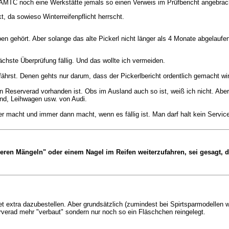
ÖAMTC noch eine Werkstätte jemals so einen Verweis im Prüfbericht angebrac
, da sowieso Winterreifenpflicht herrscht.
n gehört. Aber solange das alte Pickerl nicht länger als 4 Monate abgelaufen
chste Überprüfung fällig. Und das wollte ich vermeiden.
hrst. Denen gehts nur darum, dass der Pickerlbericht ordentlich gemacht wird
eserverad vorhanden ist. Obs im Ausland auch so ist, weiß ich nicht. Aber da
nd, Leihwagen usw. von Audi.
r macht und immer dann macht, wenn es fällig ist. Man darf halt kein Servic
hweren Mängeln" oder einem Nagel im Reifen weiterzufahren, sei gesag
et extra dazubestellen. Aber grundsätzlich (zumindest bei Spirtsparmodellen 
verad mehr "verbaut" sondern nur noch so ein Fläschchen reingelegt.