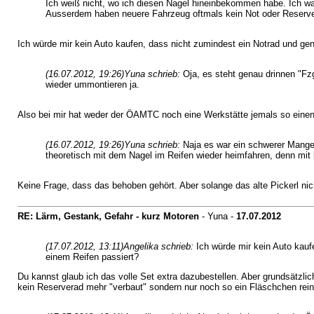
Ich weiß nicht, wo ich diesen Nagel hineinbekommen habe. Ich war
Ausserdem haben neuere Fahrzeug oftmals kein Not oder Reservera
Ich würde mir kein Auto kaufen, dass nicht zumindest ein Notrad und ge
(16.07.2012, 19:26)
Yuna schrieb:
Oja, es steht genau drinnen "Fz
wieder ummontieren ja.
Also bei mir hat weder der ÖAMTC noch eine Werkstätte jemals so einen
(16.07.2012, 19:26)
Yuna schrieb:
Naja es war ein schwerer Mangel,
theoretisch mit dem Nagel im Reifen wieder heimfahren, denn mit
Keine Frage, dass das behoben gehört. Aber solange das alte Pickerl nic
RE: Lärm, Gestank, Gefahr - kurz Motoren
- Yuna -
17.07.2012
(17.07.2012, 13:11)
Angelika schrieb:
Ich würde mir kein Auto kauf
einem Reifen passiert?
Du kannst glaub ich das volle Set extra dazubestellen. Aber grundsätzli
kein Reserverad mehr "verbaut" sondern nur noch so ein Fläschchen rein