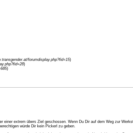
y.transgender.at/forumdisplay.php?fid=15
)
lay.php?fid=28
)
=685
)
er einer extrem übers Ziel geschossen. Wenn Du Dir auf dem Weg zur Werkstä
berechtigen würde Dir kein Pickerl zu geben.