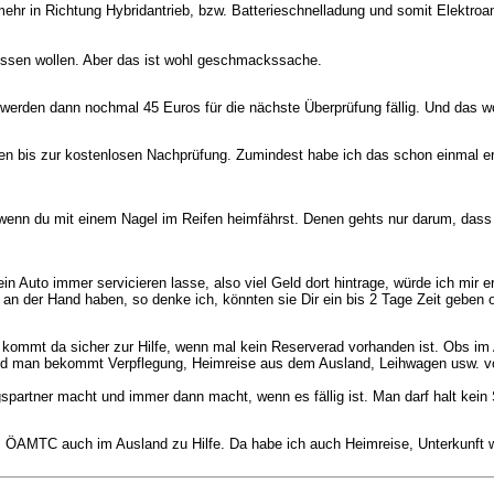
n mehr in Richtung Hybridantrieb, bzw. Batterieschnelladung und somit Elektr
missen wollen. Aber das ist wohl geschmackssache.
s werden dann nochmal 45 Euros für die nächste Überprüfung fällig. Und das wo
en bis zur kostenlosen Nachprüfung. Zumindest habe ich das schon einmal erl
 wenn du mit einem Nagel im Reifen heimfährst. Denen gehts nur darum, dass d
in Auto immer servicieren lasse, also viel Geld dort hintrage, würde ich mir
an der Hand haben, so denke ich, könnten sie Dir ein bis 2 Tage Zeit geben o
mmt da sicher zur Hilfe, wenn mal kein Reserverad vorhanden ist. Obs im Aus
r und man bekommt Verpflegung, Heimreise aus dem Ausland, Leihwagen usw. v
spartner macht und immer dann macht, wenn es fällig ist. Man darf halt kein
AMTC auch im Ausland zu Hilfe. Da habe ich auch Heimreise, Unterkunft we