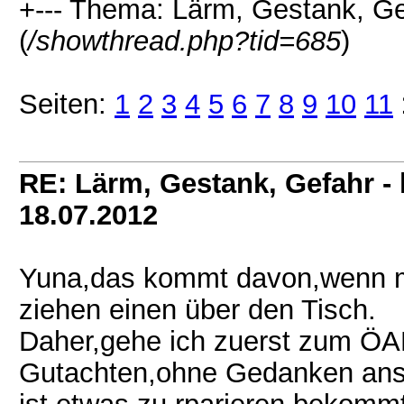
+--- Thema: Lärm, Gestank, Ge
(
/showthread.php?tid=685
)
Seiten:
1
2
3
4
5
6
7
8
9
10
11
RE: Lärm, Gestank, Gefahr -
18.07.2012
Yuna,das kommt davon,wenn ma
ziehen einen über den Tisch.
Daher,gehe ich zuerst zum Ö
Gutachten,ohne Gedanken ans