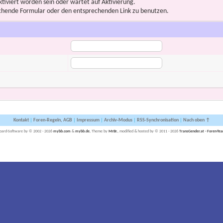
iviert worden sein oder wartet auf Aktivierung.
prechende Formular oder den entsprechenden Link zu benutzen.
Kontakt
|
Foren-Regeln, AGB
|
Impressum
|
Archiv-Modus
|
RSS-Synchronisation
|
Nach oben ↑
oard-Software by © 2002 - 2026
mybb.com
&
mybb.de
, Theme by
MrBr.
, modified & hosted by © 2011 - 2026
TransGender.at - Foren-Te