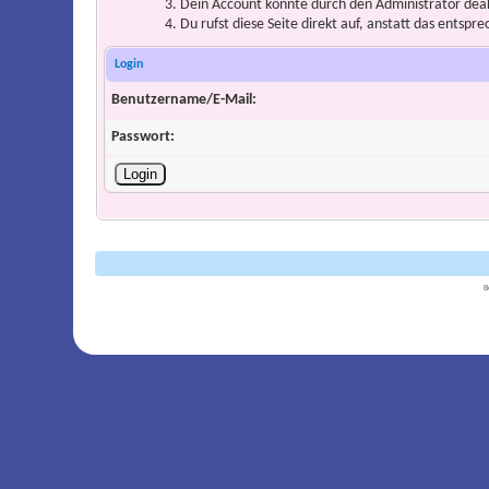
Dein Account könnte durch den Administrator deakt
Du rufst diese Seite direkt auf, anstatt das ents
Login
Benutzername/E-Mail:
Passwort:
B