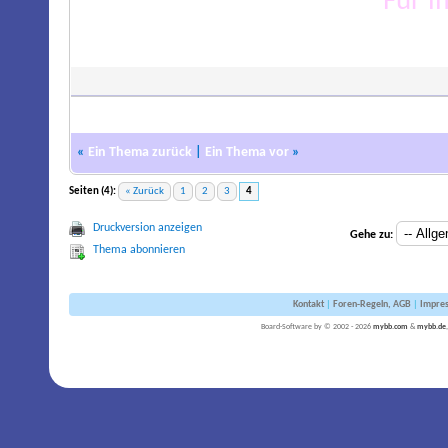
Für 
«
Ein Thema zurück
|
Ein Thema vor
»
Seiten (4):
« Zurück
1
2
3
4
Druckversion anzeigen
Gehe zu:
Thema abonnieren
Kontakt
|
Foren-Regeln, AGB
|
Impre
Board-Software by © 2002 - 2026
mybb.com
&
mybb.de