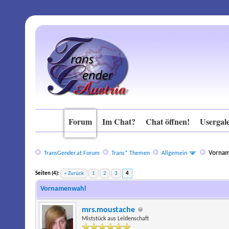
Forum
Im Chat?
Chat öffnen!
Usergale
Vorna
TransGender.at Forum
Trans* Themen
Allgemein
Seiten (4):
« Zurück
1
2
3
4
Vornamenwahl
mrs.moustache
Miststück aus Leidenschaft