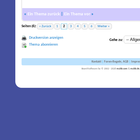
«
Ein Thema zurück
|
Ein Thema vor
»
Seiten (6):
« Zurück
1
2
3
4
5
6
Weiter »
Druckversion anzeigen
Gehe zu:
Thema abonnieren
Kontakt
|
Foren-Regeln, AGB
|
Impre
Board-Software by © 2002 - 2026
mybb.com
&
mybb.de