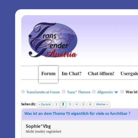
Forum
Im Chat?
Chat öffnen!
Usergale
Was ist
TransGender.at Forum
Trans* Themen
Allgemein
Seiten (6):
« Zurück
1
2
3
4
5
6
Weiter »
Was ist an dem Thema TS eigentlich für viele so furchtbar ?
Sophie*Vbg
Nicht (mehr) registriert