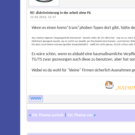
RE: diskriminierung in der arbeit ohne Pä
11.02.2016, 15:17
Wenn es einen homo*trans*phoben Typen dort gibt, hätte der s
Aus meiner eigenen Vergangenheit erinnernd - bereits mehr als 20 Jahre her - war es so, dass
üblichen) gesegnet wurde, wo es nicht nur jeweils am Stockwerk eine Damen- und Herren-Toil
bis jetzt noch keine Unisexe (großer Staatsbetrieb!) - weiß ich nicht genau, da ich schon sehr l
Es wäre schön, wenn es alsbald eine baumaßnamliche Verpflic
TG/TS zwar gezwungen auch diese zu benutzen, aber hat sonst
Wobei es da wohl für "kleine" Firmen sicherlich Ausnahmen g
„NATSUM
WWW
«
Ein Thema zurück
|
Ein Thema vor
»