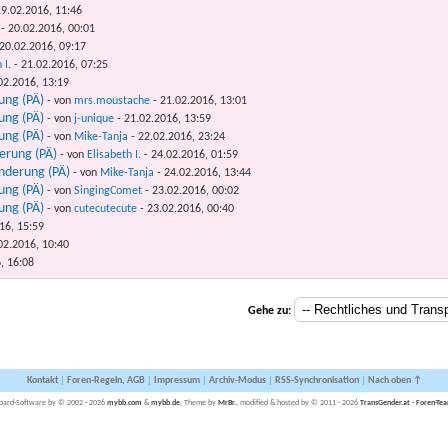
9.02.2016, 11:46
- 20.02.2016, 00:01
20.02.2016, 09:17
 I.
- 21.02.2016, 07:25
02.2016, 13:19
ung (PÄ)
- von
mrs.moustache
- 21.02.2016, 13:01
ung (PÄ)
- von
j-unique
- 21.02.2016, 13:59
ung (PÄ)
- von
Mike-Tanja
- 22.02.2016, 23:24
erung (PÄ)
- von
Elisabeth I.
- 24.02.2016, 01:59
nderung (PÄ)
- von
Mike-Tanja
- 24.02.2016, 13:44
ung (PÄ)
- von
SingingComet
- 23.02.2016, 00:02
ung (PÄ)
- von
cutecutecute
- 23.02.2016, 00:40
16, 15:59
02.2016, 10:40
, 16:08
Gehe zu:
Kontakt
|
Foren-Regeln, AGB
|
Impressum
|
Archiv-Modus
|
RSS-Synchronisation
|
Nach oben ↑
oard-Software by © 2002 - 2026
mybb.com
&
mybb.de
, Theme by
MrBr.
, modified & hosted by © 2011 - 2026
TransGender.at - Foren-Te