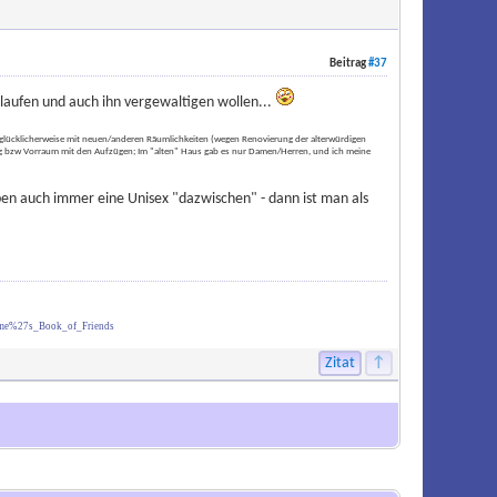
Beitrag
#37
 laufen und auch ihn vergewaltigen wollen...
n) glücklicherweise mit neuen/anderen Räumlichkeiten (wegen Renovierung der alterwürdigen
ang bzw Vorraum mit den Aufzügen; Im "alten" Haus gab es nur Damen/Herren, und ich meine
ben auch immer eine Unisex "dazwischen" - dann ist man als
ume%27s_Book_of_Friends
Zitat
↑