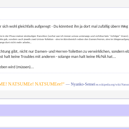
ich wohl gleichfalls aufgeregt - Du könntest ihn ja dort mal zufällig übern Weg
 die in der Phase meiner eindeutigen Transition (vorher war ich immer unisex unterwegs und sichtbar kein "richtiger" Man
ette gab, sondern auch jeweils zwei Unisex-Toiletten - eine im Bürobereich neben den Damen/Herren, eine im Stiegenaufg
ange dort nicht mehr arbeite...
htung gibt, nicht nur Damen- und Herren-Toiletten zu verwirklichen, sondern e
 halt keine Troubles mit anderen - solange man halt keine PÄ/NÄ hat...
eben wird (müssen)...
E! NATSUMEe! NATSUMEee!“
— Nyanko-Sensei
en.wikipedia.org/wiki/Nats