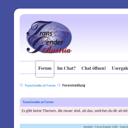
Forum
Im Chat?
Chat öffnen!
Usergale
Forenmeldung
TransGender.at Forum
TransGender.at Forum
Es gibt keine Themen, die neuer sind, als das, welches du dir als l
Kontakt
|
Foren-Regeln, AGB
|
Impre