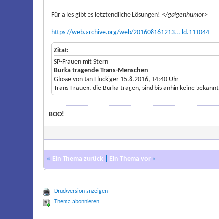
Für alles gibt es letztendliche Lösungen!
</g
algenhumor>
https://web.archive.org/web/201608161213...-ld.111044
Zitat:
SP-Frauen mit Stern
Burka tragende Trans-Menschen
Glosse von Jan Flückiger 15.8.2016, 14:40 Uhr
Trans-Frauen, die Burka tragen, sind bis anhin keine bekannt.
BOO!
«
Ein Thema zurück
|
Ein Thema vor
»
Druckversion anzeigen
Thema abonnieren