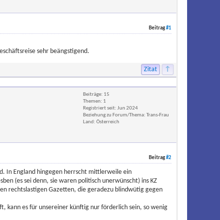
Beitrag
#1
Geschäftsreise sehr beängstigend.
Zitat
↑
Beiträge: 15
Themen: 1
Registriert seit: Jun 2024
Beziehung zu Forum/Thema: Trans-Frau
Land: Österreich
Beitrag
#2
nd. In England hingegen herrscht mittlerweile ein
en (es sei denn, sie waren politisch unerwünscht) ins KZ
en rechtslastigen Gazetten, die geradezu blindwütig gegen
, kann es für unsereiner künftig nur förderlich sein, so wenig