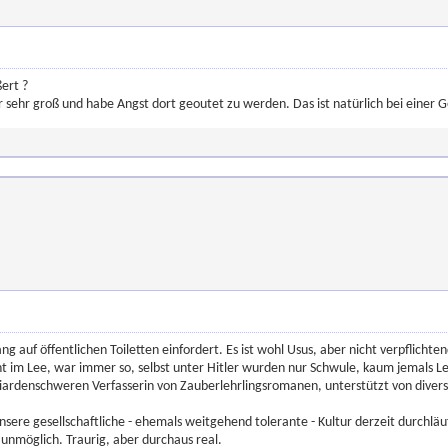
ert ?
r sehr groß und habe Angst dort geoutet zu werden. Das ist natürlich bei einer 
g auf öffentlichen Toiletten einfordert. Es ist wohl Usus, aber nicht verpflichte
 im Lee, war immer so, selbst unter Hitler wurden nur Schwule, kaum jemals Lesb
iardenschweren Verfasserin von Zauberlehrlingsromanen, unterstützt von divers
sere gesellschaftliche - ehemals weitgehend tolerante - Kultur derzeit durchläuft
 unmöglich. Traurig, aber durchaus real.