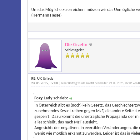
Um das Mögliche zu erreichen, müssen wir das Unmögliche ve
(Hermann Hesse)
Die Græfin
Schlossgeist
RE: UK Urlaub
24.05.2025, 09:00
(Dieser Beitrag wurde zuletzt bearbeitet: 24.05.2025, 09:06 von
D
Foxy Lady schrieb:
In Österreich gibt es (noch) kein Gesetz, das Geschlechterzwa
zunehmendes Kesseltreiben gegen MzF, die andere Seite steht
gesperrt. Dazu kommt die unerträgliche Propaganda der mil
alles schießt, das nach MzF aussieht.
Angesichts der negativen, irreversiblen Veränderungen, die un
wenig wie möglich erkannt zu werden. Leider ist das in viele