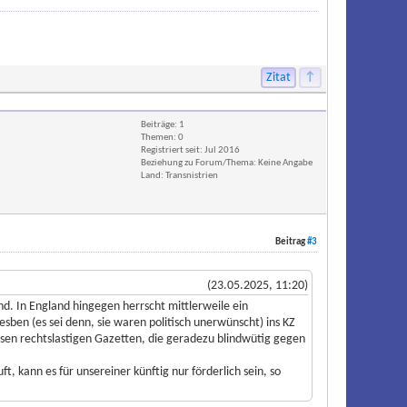
Zitat
↑
Beiträge: 1
Themen: 0
Registriert seit: Jul 2016
Beziehung zu Forum/Thema: Keine Angabe
Land: Transnistrien
Beitrag
#3
(23.05.2025, 11:20)
end. In England hingegen herrscht mittlerweile ein
ben (es sei denn, sie waren politisch unerwünscht) ins KZ
sen rechtslastigen Gazetten, die geradezu blindwütig gegen
, kann es für unsereiner künftig nur förderlich sein, so