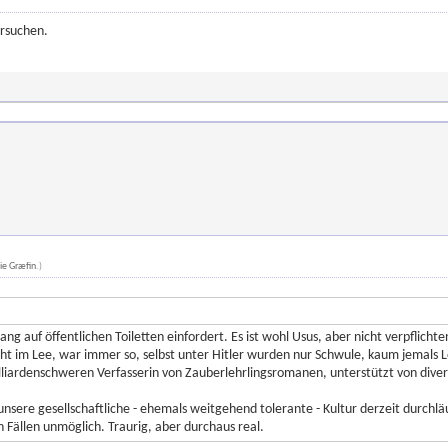
rsuchen.
ie Græfin
.)
ng auf öffentlichen Toiletten einfordert. Es ist wohl Usus, aber nicht verpflicht
 im Lee, war immer so, selbst unter Hitler wurden nur Schwule, kaum jemals Les
liardenschweren Verfasserin von Zauberlehrlingsromanen, unterstützt von diver
sere gesellschaftliche - ehemals weitgehend tolerante - Kultur derzeit durchläuft
n Fällen unmöglich. Traurig, aber durchaus real.