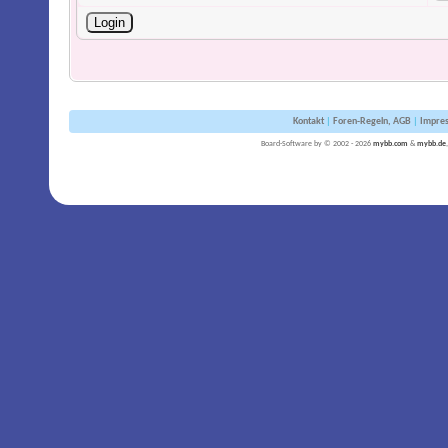
Kontakt
|
Foren-Regeln, AGB
|
Impre
Board-Software by © 2002 - 2026
mybb.com
&
mybb.de