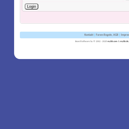
Kontakt
|
Foren-Regeln, AGB
|
Impre
Board-Software by © 2002 - 2026
mybb.com
&
mybb.de