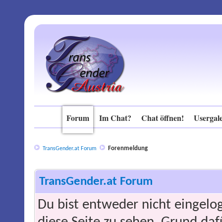
Forum
Im Chat?
Chat öffnen!
Usergale
Forenmeldung
TransGender.at Forum
TransGender.at Forum
Du bist entweder nicht eingelog