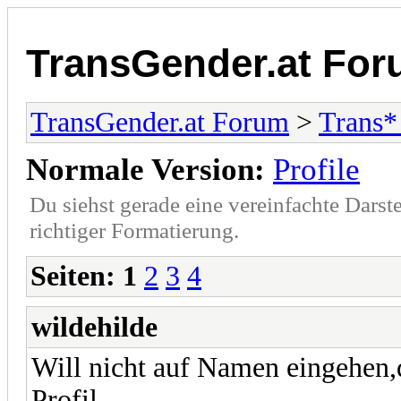
TransGender.at Fo
TransGender.at Forum
>
Trans
Normale Version:
Profile
Du siehst gerade eine vereinfachte Darst
richtiger Formatierung.
Seiten:
1
2
3
4
wildehilde
Will nicht auf Namen eingehen,
Profil