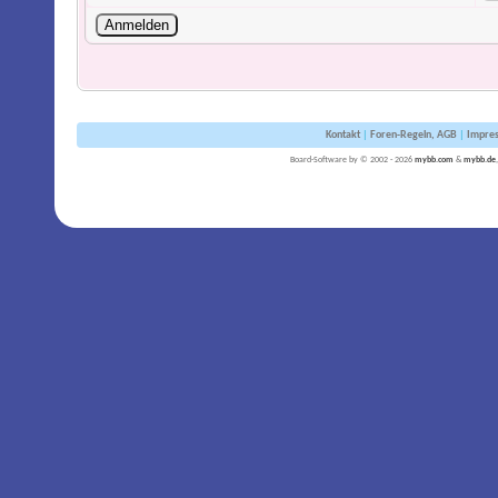
Kontakt
|
Foren-Regeln, AGB
|
Impre
Board-Software by © 2002 - 2026
mybb.com
&
mybb.de