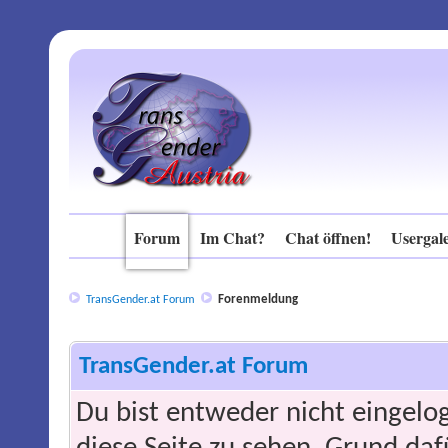
Forum
Im Chat?
Chat öffnen!
Usergale
Forenmeldung
TransGender.at Forum
TransGender.at Forum
Du bist entweder nicht eingelog