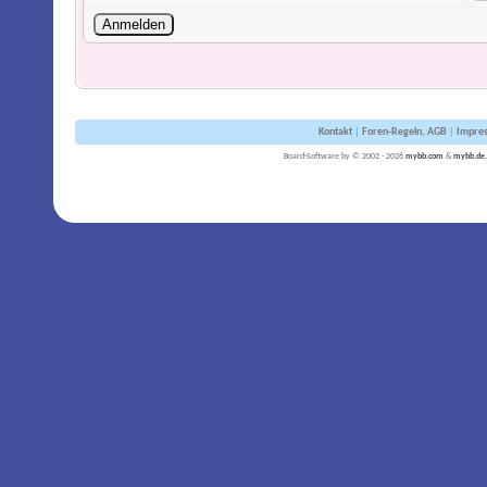
Kontakt
|
Foren-Regeln, AGB
|
Impre
Board-Software by © 2002 - 2026
mybb.com
&
mybb.de