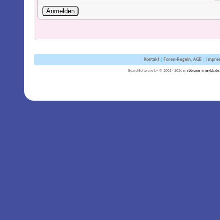
Kontakt
|
Foren-Regeln, AGB
|
Impre
Board-Software by © 2002 - 2026
mybb.com
&
mybb.de