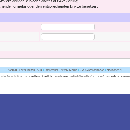
iviert worden sein oder wartet auf Aktivierung.
prechende Formular oder den entsprechenden Link zu benutzen.
Kontakt
|
Foren-Regeln, AGB
|
Impressum
|
Archiv-Modus
|
RSS-Synchronisation
|
Nach oben ↑
oard-Software by © 2002 - 2026
mybb.com
&
mybb.de
, Theme by
MrBr.
, modified & hosted by © 2011 - 2026
TransGender.at - Foren-Te