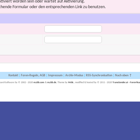
iviert worden sein oder wartet auf Aktivierung.
prechende Formular oder den entsprechenden Link zu benutzen.
Kontakt
|
Foren-Regeln, AGB
|
Impressum
|
Archiv-Modus
|
RSS-Synchronisation
|
Nach oben ↑
oard-Software by © 2002 - 2026
mybb.com
&
mybb.de
, Theme by
MrBr.
, modified & hosted by © 2011 - 2026
TransGender.at - Foren-Te