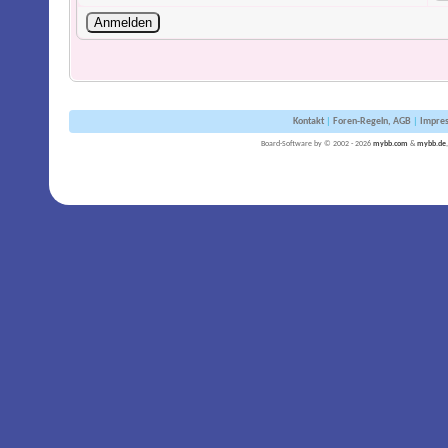
Kontakt
|
Foren-Regeln, AGB
|
Impre
Board-Software by © 2002 - 2026
mybb.com
&
mybb.de