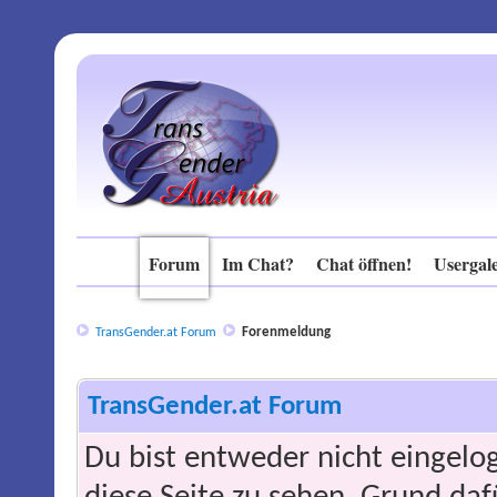
Forum
Im Chat?
Chat öffnen!
Usergale
Forenmeldung
TransGender.at Forum
TransGender.at Forum
Du bist entweder nicht eingelog