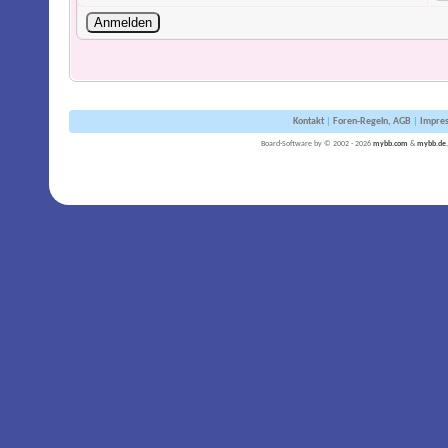
Kontakt
|
Foren-Regeln, AGB
|
Impre
Board-Software by © 2002 - 2026
mybb.com
&
mybb.de