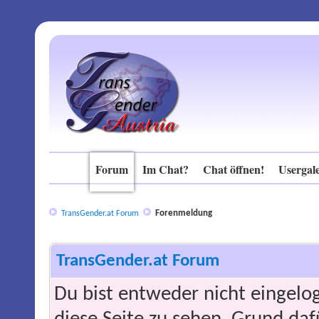
Forum
Im Chat?
Chat öffnen!
Usergale
Forenmeldung
TransGender.at Forum
TransGender.at Forum
Du bist entweder nicht eingelog