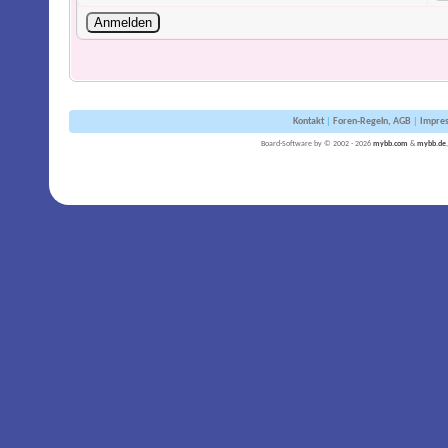
Kontakt
|
Foren-Regeln, AGB
|
Impre
Board-Software by © 2002 - 2026
mybb.com
&
mybb.de