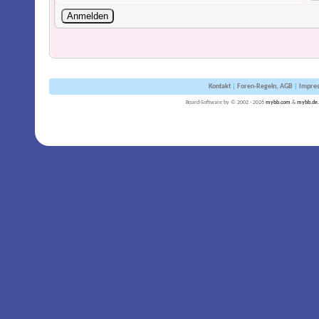
Kontakt
|
Foren-Regeln, AGB
|
Impre
Board-Software by © 2002 - 2026
mybb.com
&
mybb.de