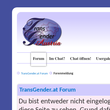
Forum
Im Chat?
Chat öffnen!
Usergale
Forenmeldung
TransGender.at Forum
TransGender.at Forum
Du bist entweder nicht eingelog