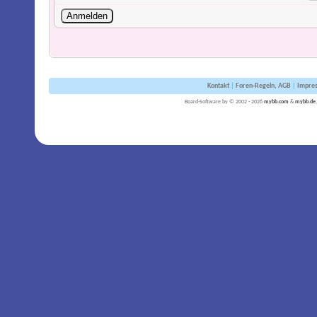
Kontakt
|
Foren-Regeln, AGB
|
Impre
Board-Software by © 2002 - 2026
mybb.com
&
mybb.de