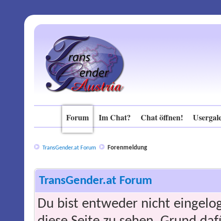
Forum
Im Chat?
Chat öffnen!
Usergale
Forenmeldung
TransGender.at Forum
TransGender.at Forum
Du bist entweder nicht eingelog