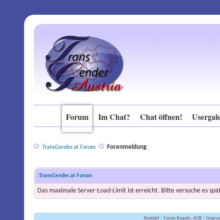
Forum
Im Chat?
Chat öffnen!
Usergale
Forenmeldung
TransGender.at Forum
TransGender.at Forum
Das maximale Server-Load-Limit ist erreicht. Bitte versuche es spä
Kontakt
|
Foren-Regeln, AGB
|
Impre