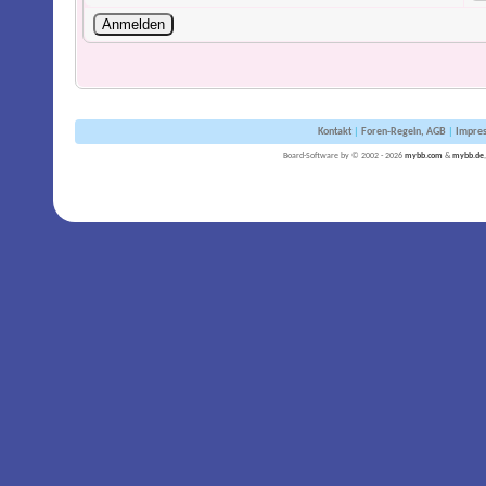
Kontakt
|
Foren-Regeln, AGB
|
Impre
Board-Software by © 2002 - 2026
mybb.com
&
mybb.de