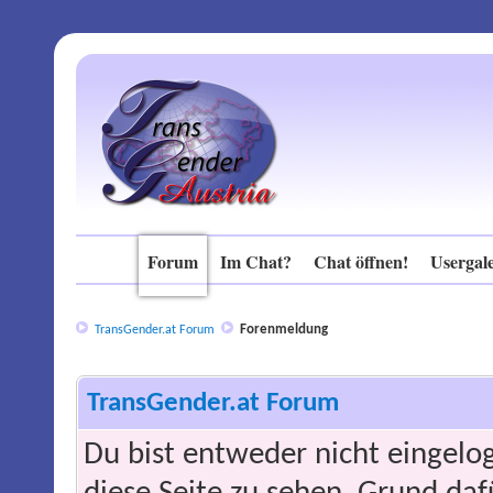
Forum
Im Chat?
Chat öffnen!
Usergale
Forenmeldung
TransGender.at Forum
TransGender.at Forum
Du bist entweder nicht eingelog