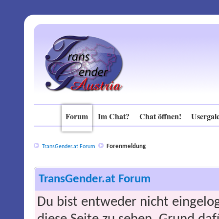
Forum
Im Chat?
Chat öffnen!
Usergale
Forenmeldung
TransGender.at Forum
TransGender.at Forum
Du bist entweder nicht eingelog