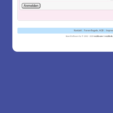
Kontakt
|
Foren-Regeln, AGB
|
Impre
Board-Software by © 2002 - 2026
mybb.com
&
mybb.de