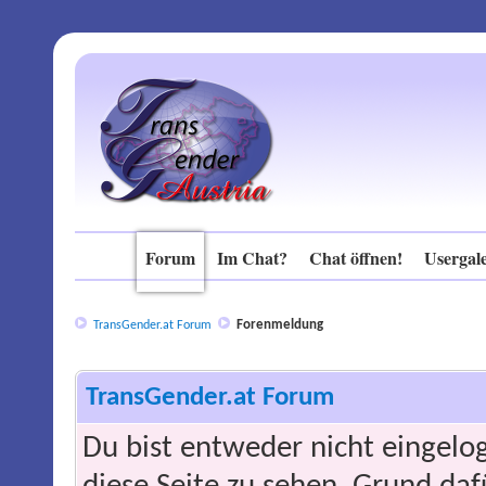
Forum
Im Chat?
Chat öffnen!
Usergale
Forenmeldung
TransGender.at Forum
TransGender.at Forum
Du bist entweder nicht eingelog