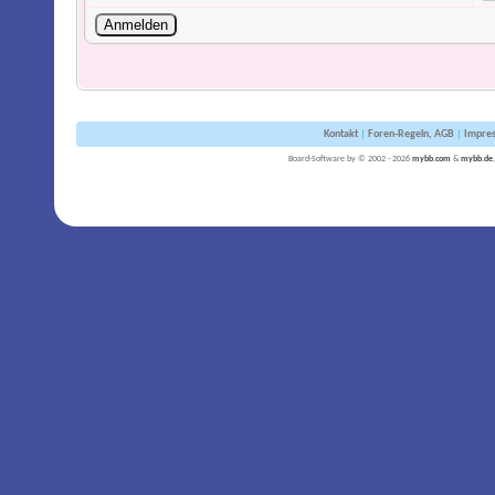
Kontakt
|
Foren-Regeln, AGB
|
Impre
Board-Software by © 2002 - 2026
mybb.com
&
mybb.de