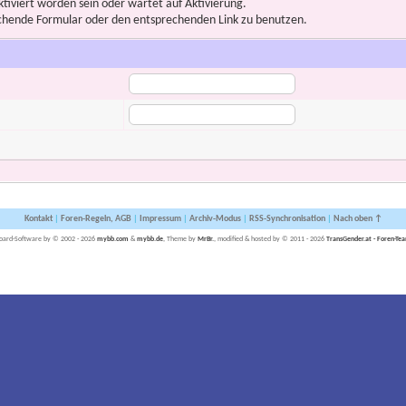
iviert worden sein oder wartet auf Aktivierung.
prechende Formular oder den entsprechenden Link zu benutzen.
Kontakt
|
Foren-Regeln, AGB
|
Impressum
|
Archiv-Modus
|
RSS-Synchronisation
|
Nach oben ↑
oard-Software by © 2002 - 2026
mybb.com
&
mybb.de
, Theme by
MrBr.
, modified & hosted by © 2011 - 2026
TransGender.at - Foren-Te