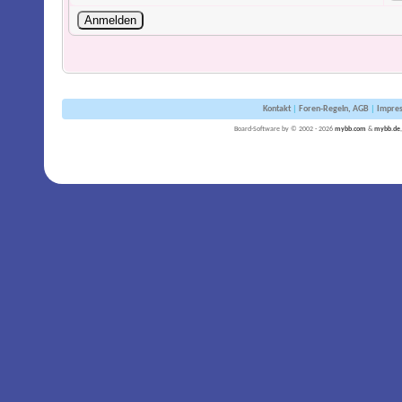
Kontakt
|
Foren-Regeln, AGB
|
Impre
Board-Software by © 2002 - 2026
mybb.com
&
mybb.de