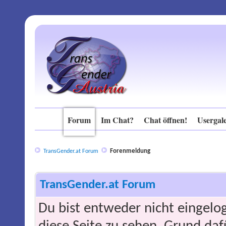
Forum
Im Chat?
Chat öffnen!
Usergale
Forenmeldung
TransGender.at Forum
TransGender.at Forum
Du bist entweder nicht eingelog