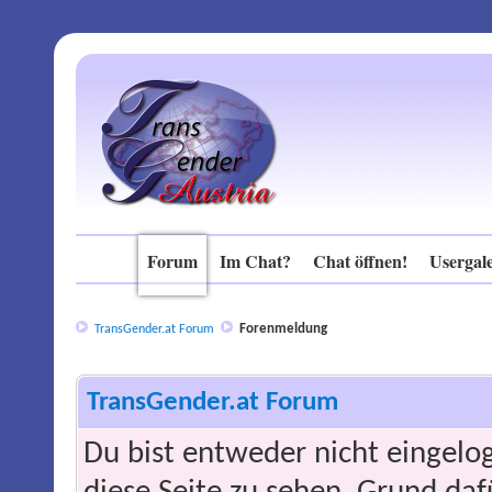
Forum
Im Chat?
Chat öffnen!
Usergale
Forenmeldung
TransGender.at Forum
TransGender.at Forum
Du bist entweder nicht eingelog