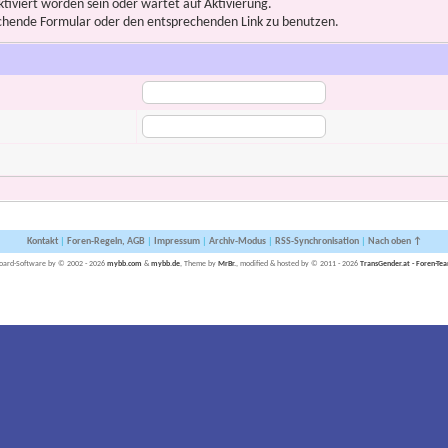
iviert worden sein oder wartet auf Aktivierung.
prechende Formular oder den entsprechenden Link zu benutzen.
Kontakt
|
Foren-Regeln, AGB
|
Impressum
|
Archiv-Modus
|
RSS-Synchronisation
|
Nach oben ↑
oard-Software by © 2002 - 2026
mybb.com
&
mybb.de
, Theme by
MrBr.
, modified & hosted by © 2011 - 2026
TransGender.at - Foren-Te