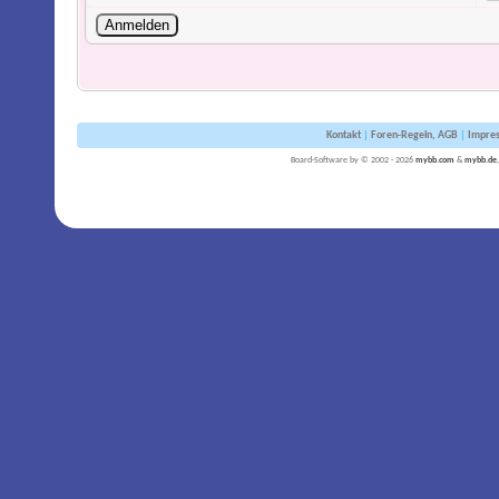
Kontakt
|
Foren-Regeln, AGB
|
Impre
Board-Software by © 2002 - 2026
mybb.com
&
mybb.de