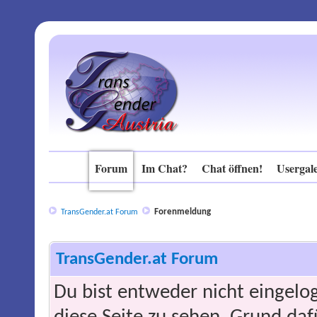
Forum
Im Chat?
Chat öffnen!
Usergale
Forenmeldung
TransGender.at Forum
TransGender.at Forum
Du bist entweder nicht eingelog