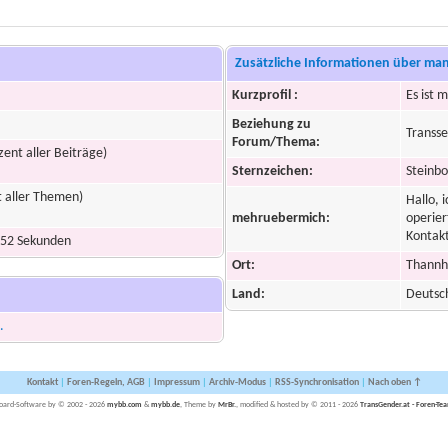
Zusätzliche Informationen über ma
Kurzprofil :
Es ist 
Beziehung zu
Transse
Forum/Thema:
zent aller Beiträge)
Sternzeichen:
Steinbo
t aller Themen)
Hallo, 
mehruebermich:
operier
Kontakt
 52 Sekunden
Ort:
Thannh
Land:
Deutsc
.
Kontakt
|
Foren-Regeln, AGB
|
Impressum
|
Archiv-Modus
|
RSS-Synchronisation
|
Nach oben ↑
oard-Software by © 2002 - 2026
mybb.com
&
mybb.de
, Theme by
MrBr.
, modified & hosted by © 2011 - 2026
TransGender.at - Foren-Te