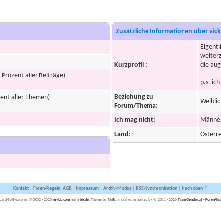
Zusätzliche Informationen über vic
Eigentl
weiterz
Kurzprofil :
die aug
 Prozent aller Beiträge)
p.s. ich
Beziehung zu
zent aller Themen)
Weiblic
Forum/Thema:
Ich mag nicht:
Männe
Land:
Österre
Kontakt
|
Foren-Regeln, AGB
|
Impressum
|
Archiv-Modus
|
RSS-Synchronisation
|
Nach oben ↑
oard-Software by © 2002 - 2026
mybb.com
&
mybb.de
, Theme by
MrBr.
, modified & hosted by © 2011 - 2026
TransGender.at - Foren-Te