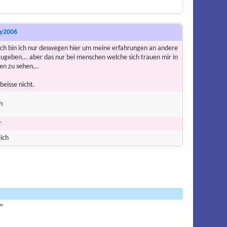
ky2006
ich bin ich nur deswegen hier um meine erfahrungen an andere
ugeben,.. aber das nur bei menschen welche sich trauen mir in
en zu sehen,..
 beisse nicht.
h
r
ich
am