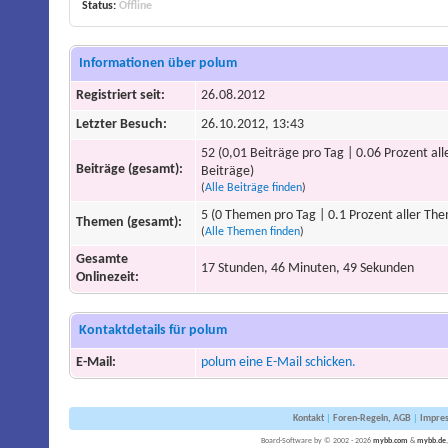
Status:
Offline
Informationen über polum
Registriert seit:
26.08.2012
Letzter Besuch:
26.10.2012, 13:43
52 (0,01 Beiträge pro Tag | 0.06 Prozent all
Beiträge (gesamt):
Beiträge)
(
Alle Beiträge finden
)
5 (0 Themen pro Tag | 0.1 Prozent aller Th
Themen (gesamt):
(
Alle Themen finden
)
Gesamte
17 Stunden, 46 Minuten, 49 Sekunden
Onlinezeit:
Kontaktdetails für polum
E-Mail:
polum eine E-Mail schicken.
Kontakt
|
Foren-Regeln, AGB
|
Impre
Board-Software by © 2002 - 2026
mybb.com
&
mybb.de