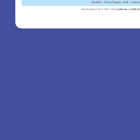
Kontakt
|
Foren-Regeln, AGB
|
Impre
Board-Software by © 2002 - 2026
mybb.com
&
mybb.de