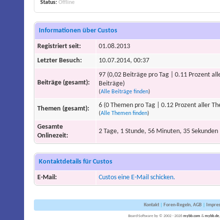
Status:
Offline
Informationen über Custos
Registriert seit:
01.08.2013
Letzter Besuch:
10.07.2014, 00:37
97 (0,02 Beiträge pro Tag | 0.11 Prozent all
Beiträge (gesamt):
Beiträge)
(
Alle Beiträge finden
)
6 (0 Themen pro Tag | 0.12 Prozent aller T
Themen (gesamt):
(
Alle Themen finden
)
Gesamte
2 Tage, 1 Stunde, 56 Minuten, 35 Sekunden
Onlinezeit:
Kontaktdetails für Custos
E-Mail:
Custos eine E-Mail schicken.
Kontakt
|
Foren-Regeln, AGB
|
Impre
Board-Software by © 2002 - 2026
mybb.com
&
mybb.de