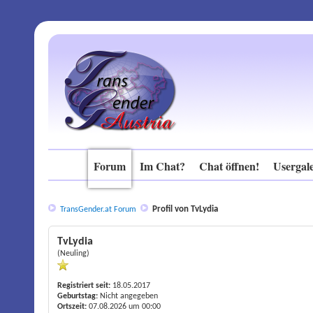
Forum
Im Chat?
Chat öffnen!
Usergale
Profil von TvLydia
TransGender.at Forum
TvLydia
(Neuling)
Registriert seit:
18.05.2017
Geburtstag:
Nicht angegeben
Ortszeit:
07.08.2026 um 00:00