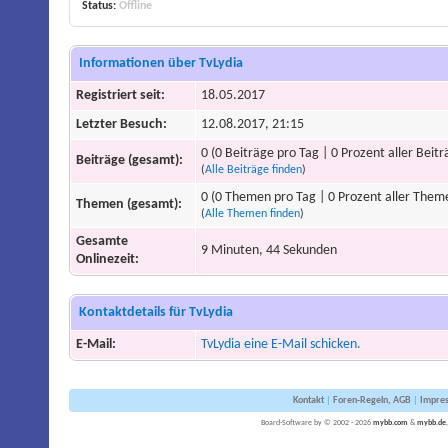
Status:
Offline
Informationen über TvLydia
Registriert seit:
18.05.2017
Letzter Besuch:
12.08.2017, 21:15
0 (0 Beiträge pro Tag | 0 Prozent aller Beitr
Beiträge (gesamt):
(
Alle Beiträge finden
)
0 (0 Themen pro Tag | 0 Prozent aller Them
Themen (gesamt):
(
Alle Themen finden
)
Gesamte
9 Minuten, 44 Sekunden
Onlinezeit:
Kontaktdetails für TvLydia
E-Mail:
TvLydia eine E-Mail schicken.
Kontakt
|
Foren-Regeln, AGB
|
Impre
Board-Software by © 2002 - 2026
mybb.com
&
mybb.de