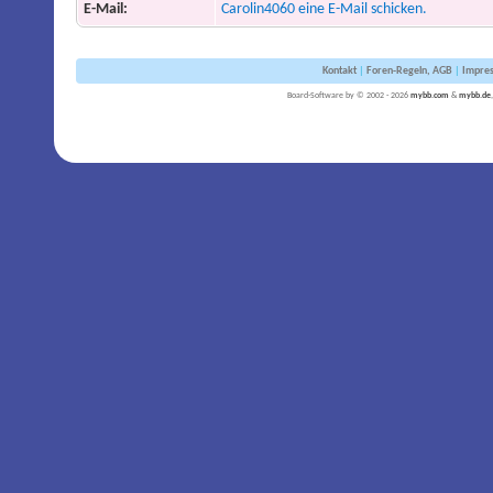
E-Mail:
Carolin4060 eine E-Mail schicken.
Kontakt
|
Foren-Regeln, AGB
|
Impre
Board-Software by © 2002 - 2026
mybb.com
&
mybb.de