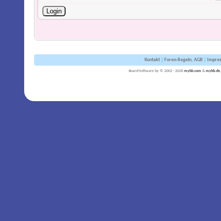
Kontakt
|
Foren-Regeln, AGB
|
Impre
Board-Software by © 2002 - 2026
mybb.com
&
mybb.de