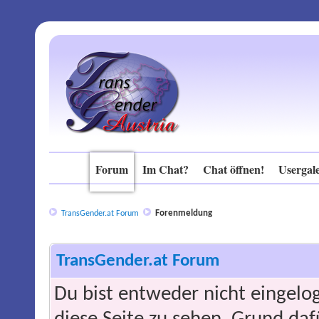
Forum
Im Chat?
Chat öffnen!
Usergale
Forenmeldung
TransGender.at Forum
TransGender.at Forum
Du bist entweder nicht eingelog